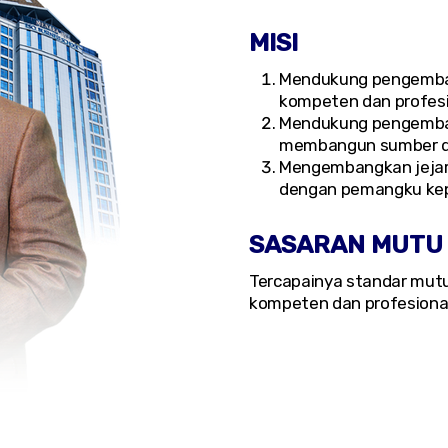
MISI
Mendukung pengemba
kompeten dan profesi
Mendukung pengembang
membangun sumber da
Mengembangkan jejari
dengan pemangku kep
SASARAN MUTU
Tercapainya standar mutu 
kompeten dan profesional