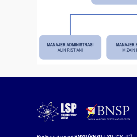
Berlisensi resmi BNSP (BNSP-LSP-724-ID)