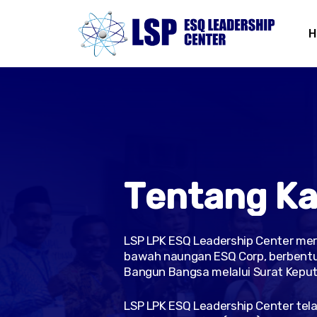
Skip
Menu
to
H
main
content
T
e
n
t
a
n
g
K
LSP LPK ESQ Leadership Center mer
bawah naungan ESQ Corp, berbentuk 
Bangun Bangsa melalui Surat Keput
LSP LPK ESQ Leadership Center tela